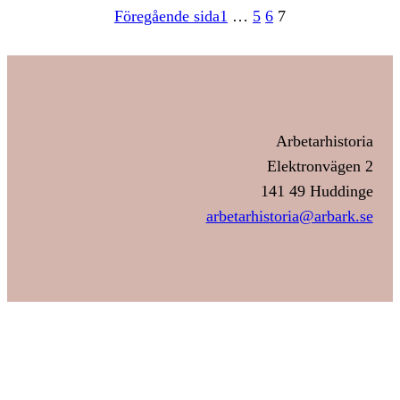
Föregående sida
1
…
5
6
7
Arbetarhistoria
Elektronvägen 2
141 49 Huddinge
arbetarhistoria@arbark.se