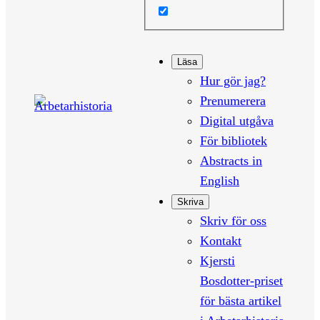
Läsa
Hur gör jag?
Prenumerera
Digital utgåva
För bibliotek
Abstracts in
English
Skriva
Skriv för oss
Kontakt
Kjersti
Bosdotter-priset
för bästa artikel