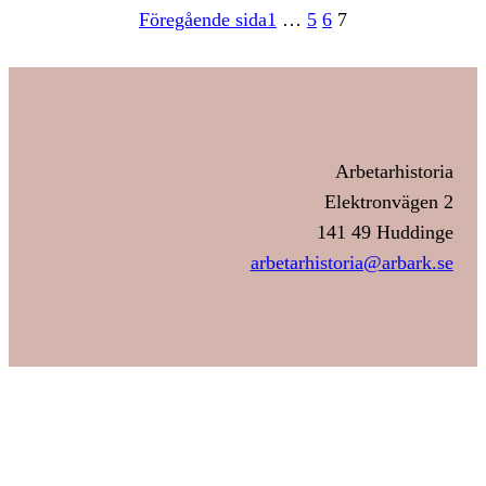
Föregående sida
1
…
5
6
7
Arbetarhistoria
Elektronvägen 2
141 49 Huddinge
arbetarhistoria@arbark.se