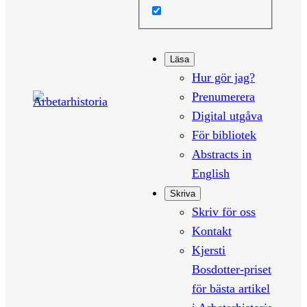
Läsa
Hur gör jag?
Prenumerera
Digital utgåva
För bibliotek
Abstracts in
English
Skriva
Skriv för oss
Kontakt
Kjersti
Bosdotter-priset
för bästa artikel