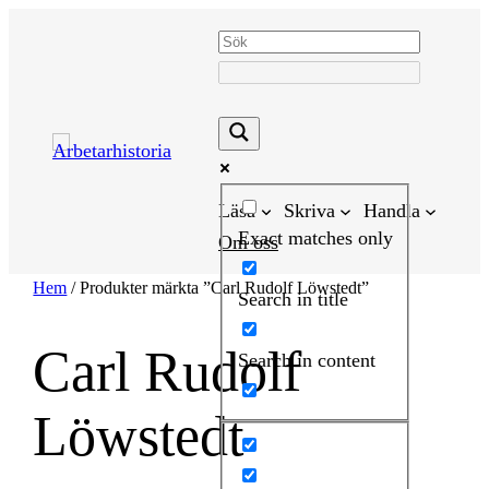
Hoppa
till
innehåll
Läsa
Skriva
Handla
Exact matches only
Om oss
Hem
/ Produkter märkta ”Carl Rudolf Löwstedt”
Search in title
Carl Rudolf
Search in content
Löwstedt