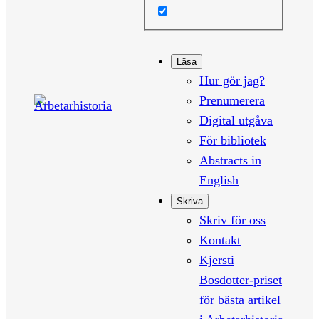
Läsa
Hur gör jag?
Prenumerera
Digital utgåva
För bibliotek
Abstracts in
English
Skriva
Skriv för oss
Kontakt
Kjersti
Bosdotter-priset
för bästa artikel