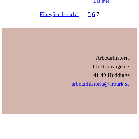
Läs mer
Föregående sida
1
…
5
6
7
Arbetarhistoria
Elektronvägen 2
141 49 Huddinge
arbetarhistoria@arbark.se