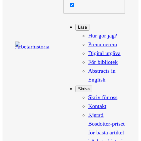
Läsa
Hur gör jag?
Prenumerera
Digital utgåva
För bibliotek
Abstracts in
English
Skriva
Skriv för oss
Kontakt
Kjersti
Bosdotter-priset
för bästa artikel