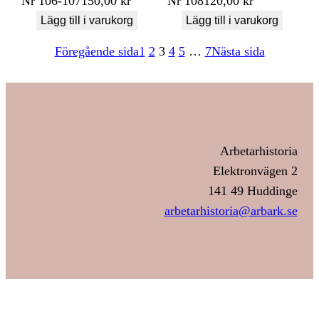
Nr
106-107
150,00
kr
Nr
108
120,00
kr
Lägg till i varukorg
Lägg till i varukorg
Föregående sida
1
2
3
4
5
…
7
Nästa sida
Arbetarhistoria
Elektronvägen 2
141 49 Huddinge
arbetarhistoria@arbark.se