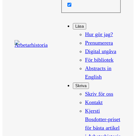
Läsa
Hur gör jag?
Prenumerera
Digital utgåva
För bibliotek
Abstracts in
English
Skriva
Skriv för oss
Kontakt
Kjersti
Bosdotter-priset
för bästa artikel