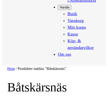
i Arbetarhistoria
Handla
Butik
Varukorg
Mitt konto
Kassa
Köp- &
användarvilkor
Om oss
Hem
/ Produkter märkta ”Båtskärsnäs”
Båtskärsnäs