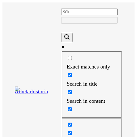
Hoppa
till
innehåll
Exact matches only
Search in title
Search in content