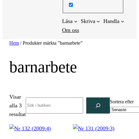
Läsa
Skriva
Handla
Om oss
Hem
/ Produkter märkta ”barnarbete”
barnarbete
Visar
Search
Sortera efter
alla 3
Sortera
resultat
efter
senaste