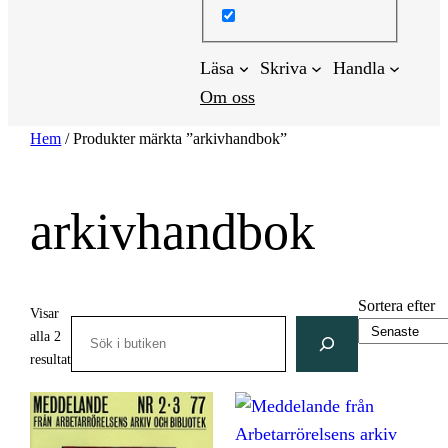
Läsa
Skriva
Handla
Om oss
Hem
/ Produkter märkta ”arkivhandbok”
arkivhandbok
Sortera efter
Visar
Search
alla 2
Sortera
resultat
efter
senaste