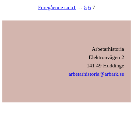
Föregående sida
1
…
5
6
7
Arbetarhistoria
Elektronvägen 2
141 49 Huddinge
arbetarhistoria@arbark.se