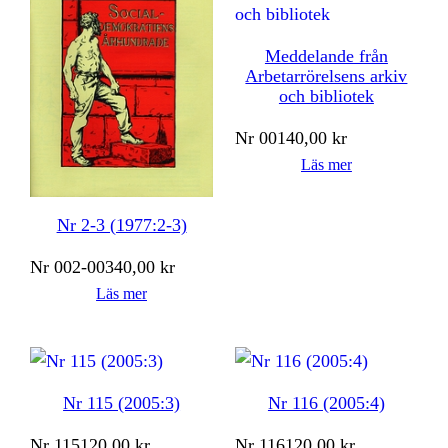
Meddelande från
Arbetarrörelsens arkiv
och bibliotek
Nr
001
40,00
kr
Läs mer
Nr 2-3 (1977:2-3)
Nr
002-003
40,00
kr
Läs mer
Nr 115 (2005:3)
Nr 116 (2005:4)
Nr
115
120,00
kr
Nr
116
120,00
kr