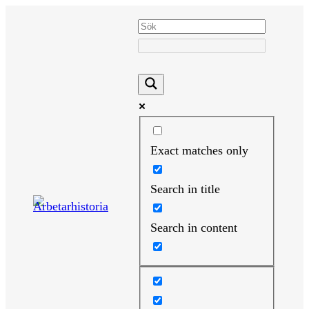
Hoppa
till
innehåll
Exact matches only
Search in title
Search in content