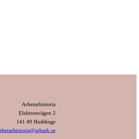
Arbetarhistoria
Elektronvägen 2
141 49 Huddinge
rbetarhistoria@arbark.se