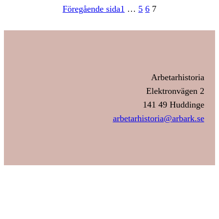
Föregående sida
1
…
5
6
7
Arbetarhistoria
Elektronvägen 2
141 49 Huddinge
arbetarhistoria@arbark.se