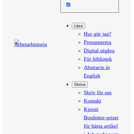
Läsa
Hur gör jag?
Prenumerera
Digital utgåva
För bibliotek
Abstracts in
English
Skriva
Skriv för oss
Kontakt
Kjersti
Bosdotter-priset
för bästa artikel