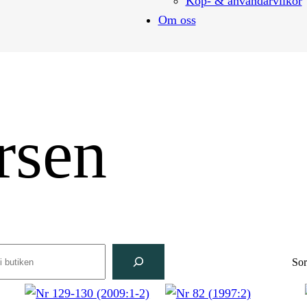
Köp- & användarvilkor
Om oss
rsen
rch
Sor