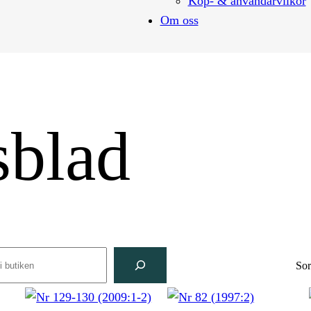
Köp- & användarvilkor
Om oss
sblad
rch
Sor