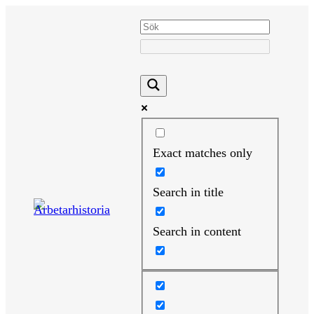
Hoppa
till
innehåll
Exact matches only
Search in title
Search in content