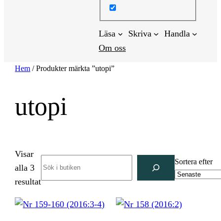
Läsa
Skriva
Handla
Om oss
Hem
/ Produkter märkta ”utopi”
utopi
Visar
Search
Sortera efter
alla 3
Sortera
resultat
efter
senaste