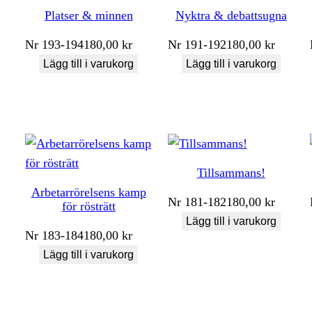
Platser & minnen
Nyktra & debattsugna
Nr
193-194
180,00
kr
Nr
191-192
180,00
kr
Lägg till i varukorg
Lägg till i varukorg
Tillsammans!
Arbetarrörelsens kamp
Nr
181-182
180,00
kr
för rösträtt
Lägg till i varukorg
Nr
183-184
180,00
kr
Lägg till i varukorg