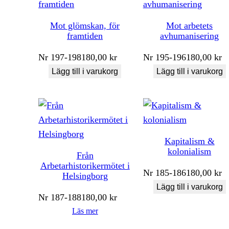
Mot glömskan, för
Mot arbetets
framtiden
avhumanisering
Nr
197-198
180,00
kr
Nr
195-196
180,00
kr
Lägg till i varukorg
Lägg till i varukorg
Kapitalism &
kolonialism
Från
Arbetarhistorikermötet i
Nr
185-186
180,00
kr
Helsingborg
Lägg till i varukorg
Nr
187-188
180,00
kr
Läs mer