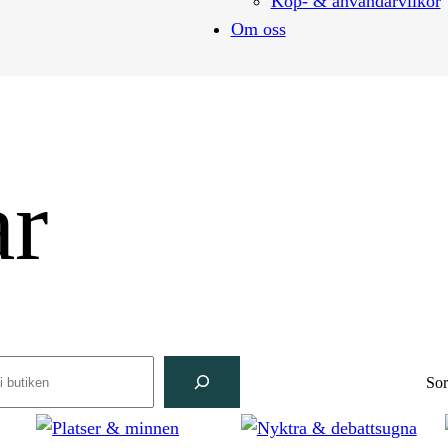
Köp- & användarvilkor
Om oss
ar
rch
Sor