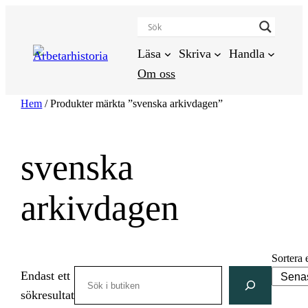
Hoppa
till
innehåll
Läsa
Skriva
Handla
Om oss
Hem
/ Produkter märkta ”svenska arkivdagen”
svenska
arkivdagen
Sortera 
Search
Endast ett
sökresultat