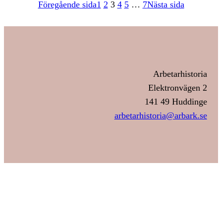
Föregående sida
1
2
3
4
5
…
7
Nästa sida
Arbetarhistoria
Elektronvägen 2
141 49 Huddinge
arbetarhistoria@arbark.se