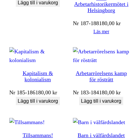
Lägg till i varukorg
Arbetarhistorikermötet i
Helsingborg
Nr
187-188
180,00
kr
Läs mer
Kapitalism &
Arbetarrörelsens kamp
kolonialism
för rösträtt
Nr
185-186
180,00
kr
Nr
183-184
180,00
kr
Lägg till i varukorg
Lägg till i varukorg
Tillsammans!
Barn i välfärdslandet