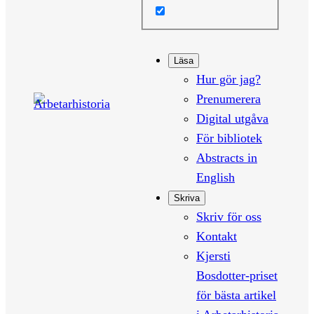
Läsa
Hur gör jag?
Prenumerera
Digital utgåva
För bibliotek
Abstracts in
English
Skriva
Skriv för oss
Kontakt
Kjersti
Bosdotter-priset
för bästa artikel