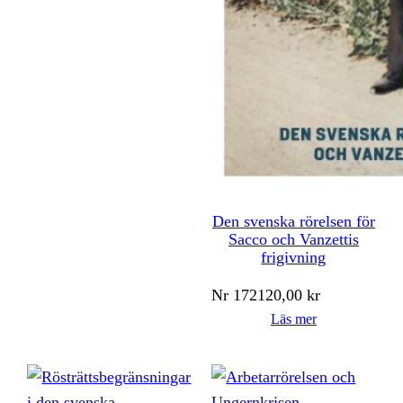
Den svenska rörelsen för
Sacco och Vanzettis
frigivning
Nr
172
120,00
kr
Läs mer