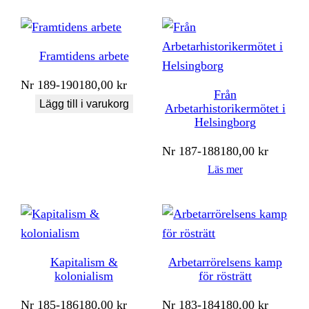
Framtidens arbete
Nr
189-190
180,00
kr
Från
Lägg till i varukorg
Arbetarhistorikermötet i
Helsingborg
Nr
187-188
180,00
kr
Läs mer
Kapitalism &
Arbetarrörelsens kamp
kolonialism
för rösträtt
Nr
185-186
180,00
kr
Nr
183-184
180,00
kr