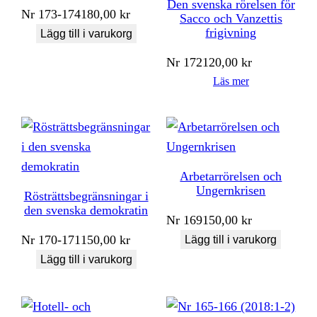
Den svenska rörelsen för
Nr
173-174
180,00
kr
Sacco och Vanzettis
frigivning
Lägg till i varukorg
Nr
172
120,00
kr
Läs mer
Arbetarrörelsen och
Ungernkrisen
Rösträttsbegränsningar i
den svenska demokratin
Nr
169
150,00
kr
Nr
170-171
150,00
kr
Lägg till i varukorg
Lägg till i varukorg