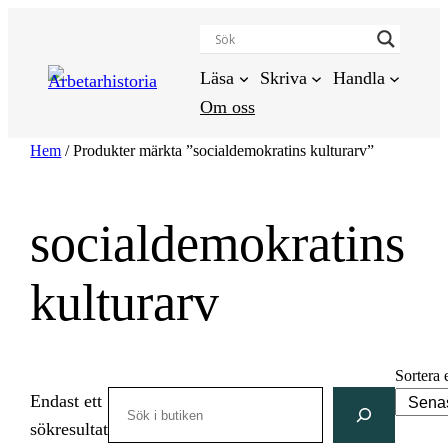
Hoppa
till
innehåll
Läsa
Skriva
Handla
Om oss
Hem
/ Produkter märkta ”socialdemokratins kulturarv”
socialdemokratins
kulturarv
Sortera 
Search
Endast ett
sökresultat