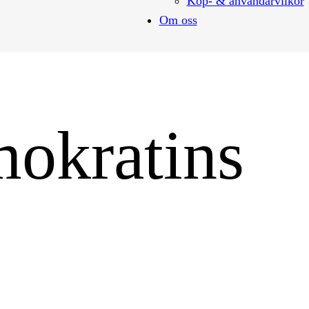
Köp- & användarvilkor
Om oss
mokratins