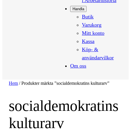
i Arbetarhistoria
Handla
Butik
Varukorg
Mitt konto
Kassa
Köp- &
användarvilkor
Om oss
Hem
/ Produkter märkta ”socialdemokratins kulturarv”
socialdemokratins
kulturarv