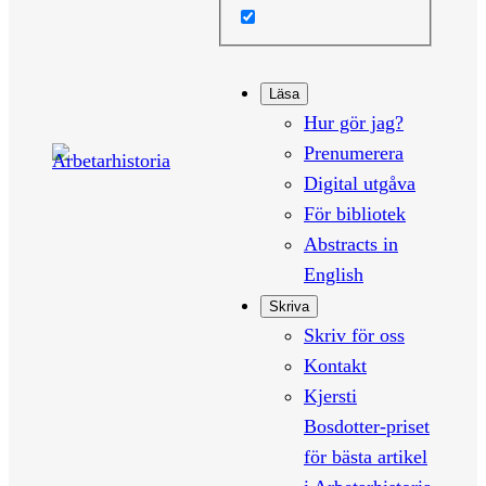
Läsa
Hur gör jag?
Prenumerera
Digital utgåva
För bibliotek
Abstracts in
English
Skriva
Skriv för oss
Kontakt
Kjersti
Bosdotter-priset
för bästa artikel