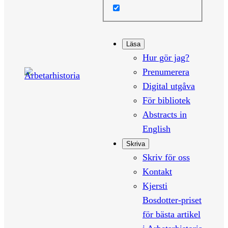
Läsa
Hur gör jag?
Prenumerera
Digital utgåva
För bibliotek
Abstracts in
English
Skriva
Skriv för oss
Kontakt
Kjersti
Bosdotter-priset
för bästa artikel