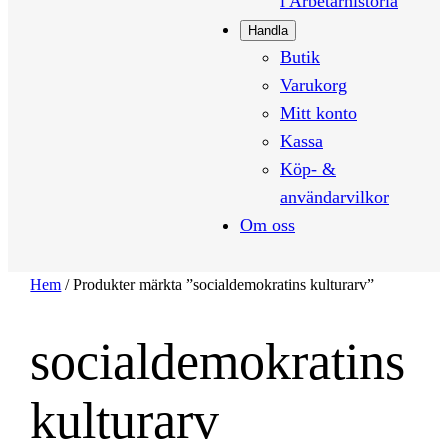
i Arbetarhistoria
Handla
Butik
Varukorg
Mitt konto
Kassa
Köp- &
användarvilkor
Om oss
Hem
/ Produkter märkta ”socialdemokratins kulturarv”
socialdemokratins
kulturarv