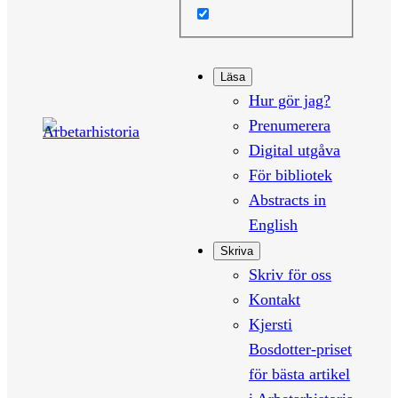
Läsa
Hur gör jag?
Prenumerera
Digital utgåva
För bibliotek
Abstracts in
English
Skriva
Skriv för oss
Kontakt
Kjersti
Bosdotter-priset
för bästa artikel