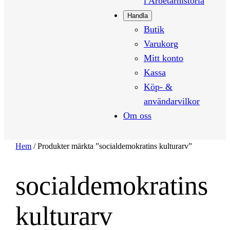
i Arbetarhistoria
Handla
Butik
Varukorg
Mitt konto
Kassa
Köp- &
användarvilkor
Om oss
Hem
/ Produkter märkta ”socialdemokratins kulturarv”
socialdemokratins
kulturarv