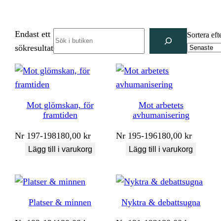
Endast ett
Search
Sortera eft
sökresultat
Mot glömskan, för
Mot arbetets
framtiden
avhumanisering
Nr
197-198
180,00
kr
Nr
195-196
180,00
kr
Lägg till i varukorg
Lägg till i varukorg
Platser & minnen
Nyktra & debattsugna