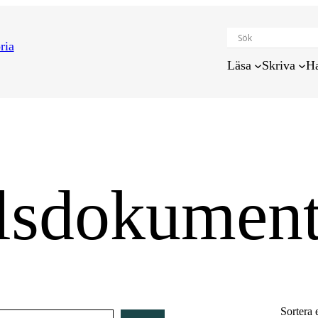
Läsa
Skriva
H
lsdokumen
Sortera 