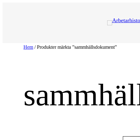
Hoppa
till
innehåll
Hem
/ Produkter märkta ”sammhällsdokument”
sammhäl