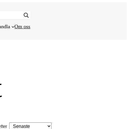
andla
Om oss
t
efter