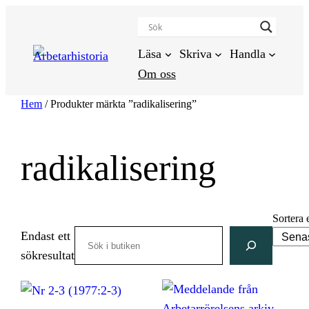
Hoppa
till
innehåll
Läsa
Skriva
Handla
Om oss
Hem
/ Produkter märkta ”radikalisering”
radikalisering
Sortera 
Search
Endast ett
sökresultat