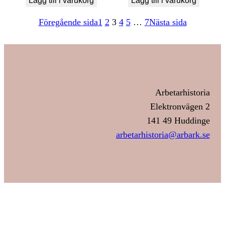
Lägg till i varukorg
Lägg till i varukorg
Föregående sida
1
2
3
4
5
…
7
Nästa sida
Arbetarhistoria
Elektronvägen 2
141 49 Huddinge
arbetarhistoria@arbark.se