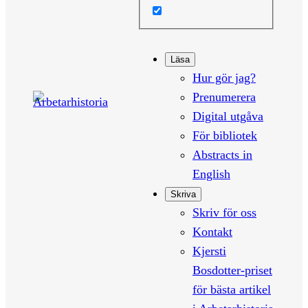
Läsa
Hur gör jag?
Prenumerera
Digital utgåva
För bibliotek
Abstracts in
English
Skriva
Skriv för oss
Kontakt
Kjersti
Bosdotter-priset
för bästa artikel