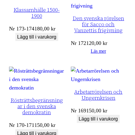
Klassamhälle 1500-
1900
Den svenska rörelsen
för Sacco och
Nr
173-174
180,00
kr
Vanzettis frigivning
Lägg till i varukorg
Nr
172
120,00
kr
Läs mer
Arbetarrörelsen och
Ungernkrisen
Rösträttsbegränsning
ar i den svenska
Nr
169
150,00
kr
demokratin
Lägg till i varukorg
Nr
170-171
150,00
kr
Lägg till i varukorg