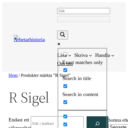
Hoppa
till
innehåll
Läsa
Skriva
Handla
Exact matches only
Om oss
Hem
/ Produkter märkta ”R Sigel”
Search in title
R Sigel
Search in content
Endast ett
Search
Sortera eft
sökresultat