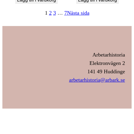
1
2
3
…
7
Nästa sida
Arbetarhistoria
Elektronvägen 2
141 49 Huddinge
arbetarhistoria@arbark.se