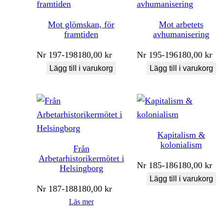
Mot glömskan, för
Mot arbetets
framtiden
avhumanisering
Nr
197-198
180,00
kr
Nr
195-196
180,00
kr
Lägg till i varukorg
Lägg till i varukorg
Kapitalism &
kolonialism
Från
Arbetarhistorikermötet i
Nr
185-186
180,00
kr
Helsingborg
Lägg till i varukorg
Nr
187-188
180,00
kr
Läs mer