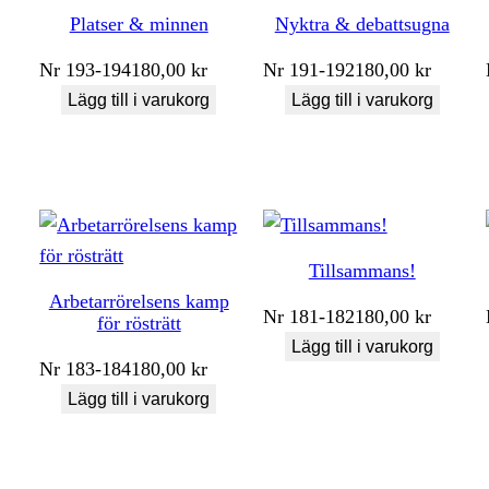
Platser & minnen
Nyktra & debattsugna
Nr
193-194
180,00
kr
Nr
191-192
180,00
kr
Lägg till i varukorg
Lägg till i varukorg
Tillsammans!
Arbetarrörelsens kamp
Nr
181-182
180,00
kr
för rösträtt
Lägg till i varukorg
Nr
183-184
180,00
kr
Lägg till i varukorg