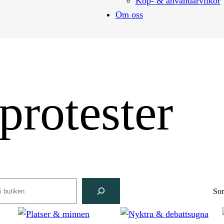
Köp- & användarvilkor
Om oss
 protester
rch
Sor