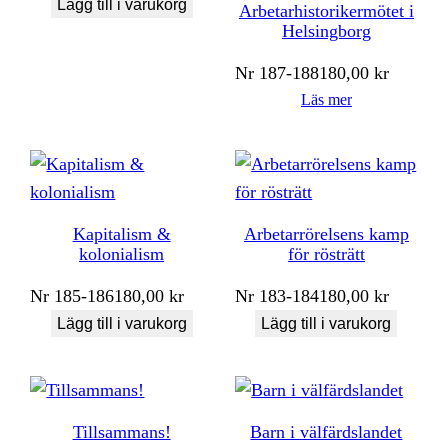
Lägg till i varukorg
Arbetarhistorikermötet i
Helsingborg
Nr
187-188
180,00
kr
Läs mer
Kapitalism &
Arbetarrörelsens kamp
kolonialism
för rösträtt
Nr
185-186
180,00
kr
Nr
183-184
180,00
kr
Lägg till i varukorg
Lägg till i varukorg
Tillsammans!
Barn i välfärdslandet