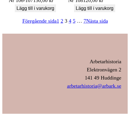
Nr
106-107
150,00
kr
Nr
108
120,00
kr
Lägg till i varukorg
Lägg till i varukorg
Föregående sida
1
2
3
4
5
…
7
Nästa sida
Arbetarhistoria
Elektronvägen 2
141 49 Huddinge
arbetarhistoria@arbark.se