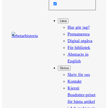
Läsa
Hur gör jag?
Prenumerera
Digital utgåva
För bibliotek
Abstracts in
English
Skriva
Skriv för oss
Kontakt
Kjersti
Bosdotter-priset
för bästa artikel