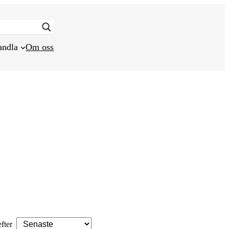
andla
Om oss
efter