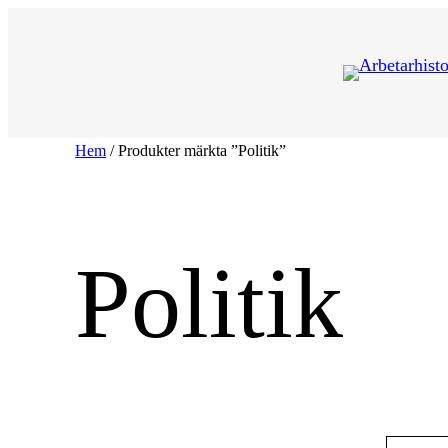
Hoppa
till
innehåll
Hem
/ Produkter märkta ”Politik”
Politik