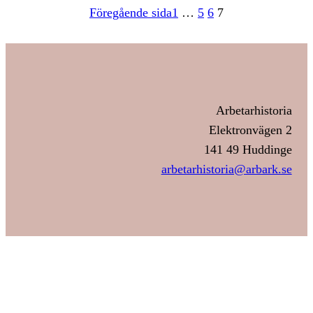
Föregående sida
1
…
5
6
7
Arbetarhistoria
Elektronvägen 2
141 49 Huddinge
arbetarhistoria@arbark.se