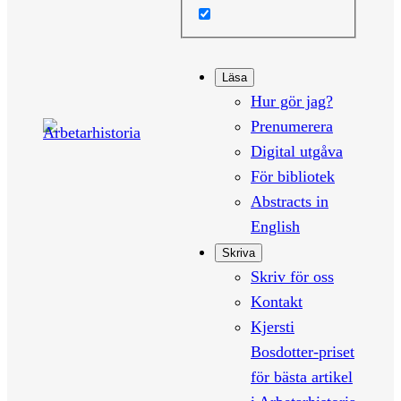
Läsa
Hur gör jag?
Prenumerera
Digital utgåva
För bibliotek
Abstracts in
English
Skriva
Skriv för oss
Kontakt
Kjersti
Bosdotter-priset
för bästa artikel