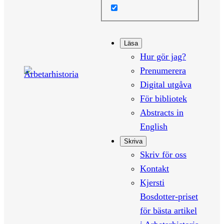
Läsa
Hur gör jag?
Prenumerera
Digital utgåva
För bibliotek
Abstracts in
English
Skriva
Skriv för oss
Kontakt
Kjersti
Bosdotter-priset
för bästa artikel