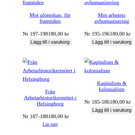
Mot glömskan, för
Mot arbetets
framtiden
avhumanisering
Nr
197-198
180,00
kr
Nr
195-196
180,00
kr
Lägg till i varukorg
Lägg till i varukorg
Kapitalism &
kolonialism
Från
Arbetarhistorikermötet i
Nr
185-186
180,00
kr
Helsingborg
Lägg till i varukorg
Nr
187-188
180,00
kr
Läs mer