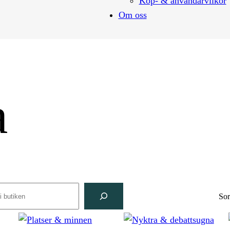
Köp- & användarvilkor
Om oss
a
rch
Sor