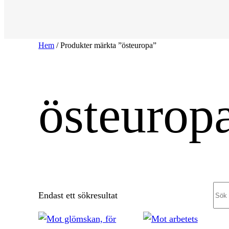
Hem
/ Produkter märkta ”östeuropa”
östeurop
Sea
Endast ett sökresultat