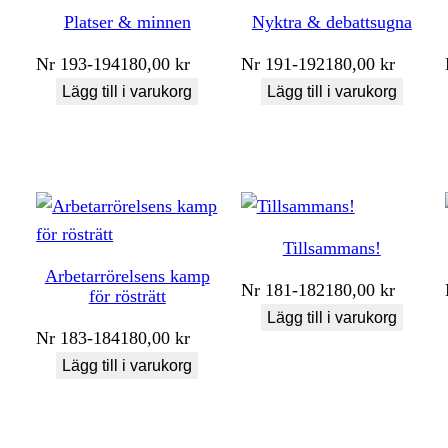
Platser & minnen
Nyktra & debattsugna
Nr
193-194
180,00
kr
Nr
191-192
180,00
kr
Lägg till i varukorg
Lägg till i varukorg
Tillsammans!
Arbetarrörelsens kamp
Nr
181-182
180,00
kr
för rösträtt
Lägg till i varukorg
Nr
183-184
180,00
kr
Lägg till i varukorg