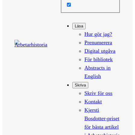
Läsa
Hur gör jag?
Prenumerera
Digital utgåva
För bibliotek
Abstracts in
English
Skriva
Skriv för oss
Kontakt
Kjersti
Bosdotter-priset
för bästa artikel