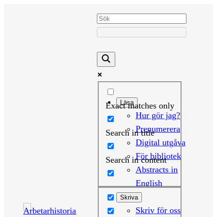
Hoppa
till
innehåll
Läsa
Exact matches only
Hur gör jag?
Prenumerera
Search in title
Digital utgåva
För bibliotek
Search in content
Abstracts in
English
Skriva
Skriv för oss