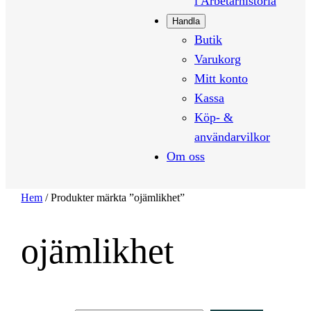
i Arbetarhistoria
Handla
Butik
Varukorg
Mitt konto
Kassa
Köp- &
användarvilkor
Om oss
Hem
/ Produkter märkta ”ojämlikhet”
ojämlikhet