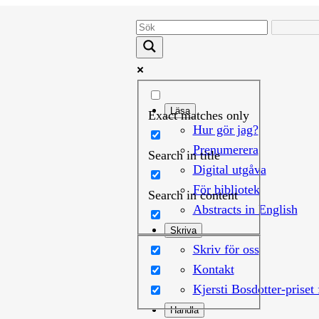
Läsa
Exact matches only
Hur gör jag?
Prenumerera
Search in title
Digital utgåva
För bibliotek
Search in content
Abstracts in English
Skriva
Skriv för oss
Kontakt
Kjersti Bosdotter-priset 
Handla