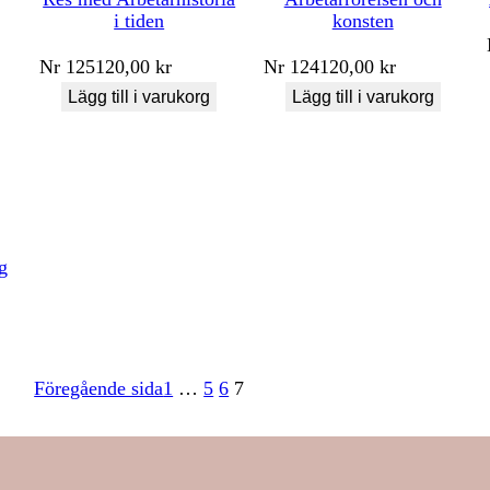
i tiden
konsten
Nr
125
120,00
kr
Nr
124
120,00
kr
Lägg till i varukorg
Lägg till i varukorg
g
Föregående sida
1
…
5
6
7