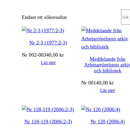
Sea
Endast ett sökresultat
Nr 2-3 (1977:2-3)
Nr
002-003
40,00
kr
Meddelande från
Läs mer
Arbetarrörelsens arki
och bibliotek
Nr
001
40,00
kr
Läs mer
Nr 118-119 (2006:2-3)
Nr 120 (2006:4)