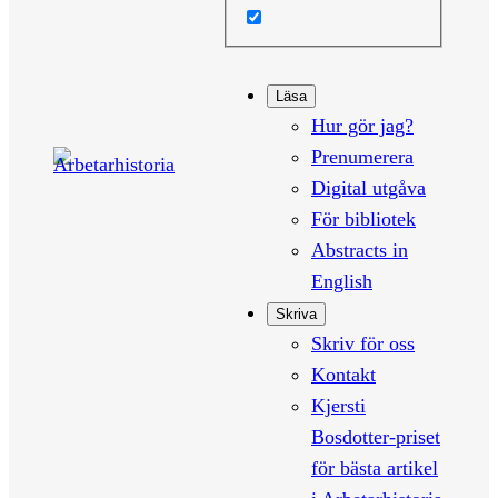
Läsa
Hur gör jag?
Prenumerera
Digital utgåva
För bibliotek
Abstracts in
English
Skriva
Skriv för oss
Kontakt
Kjersti
Bosdotter-priset
för bästa artikel