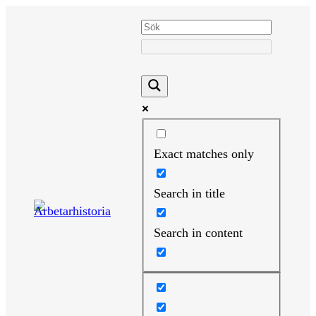
Hoppa
till
innehåll
Exact matches only
Search in title
Search in content