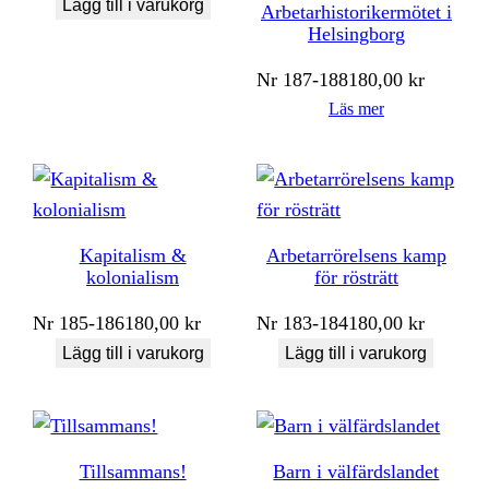
Lägg till i varukorg
Arbetarhistorikermötet i
Helsingborg
Nr
187-188
180,00
kr
Läs mer
Kapitalism &
Arbetarrörelsens kamp
kolonialism
för rösträtt
Nr
185-186
180,00
kr
Nr
183-184
180,00
kr
Lägg till i varukorg
Lägg till i varukorg
Tillsammans!
Barn i välfärdslandet