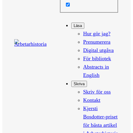
Läsa
Hur gör jag?
Prenumerera
Digital utgåva
För bibliotek
Abstracts in
English
Skriva
Skriv för oss
Kontakt
Kjersti
Bosdotter-priset
för bästa artikel