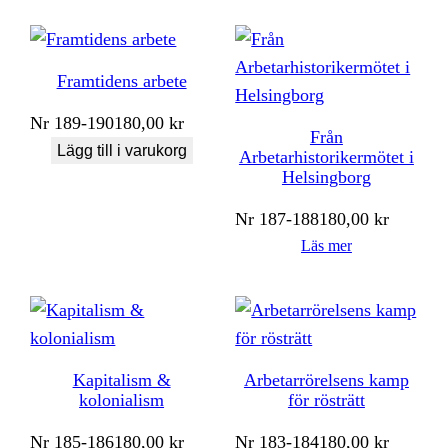
Framtidens arbete
Nr
189-190
180,00
kr
Från
Lägg till i varukorg
Arbetarhistorikermötet i
Helsingborg
Nr
187-188
180,00
kr
Läs mer
Kapitalism &
Arbetarrörelsens kamp
kolonialism
för rösträtt
Nr
185-186
180,00
kr
Nr
183-184
180,00
kr