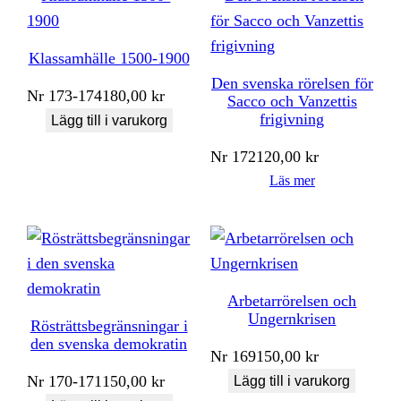
Klassamhälle 1500-1900
Den svenska rörelsen för
Nr
173-174
180,00
kr
Sacco och Vanzettis
frigivning
Lägg till i varukorg
Nr
172
120,00
kr
Läs mer
Arbetarrörelsen och
Ungernkrisen
Rösträttsbegränsningar i
den svenska demokratin
Nr
169
150,00
kr
Nr
170-171
150,00
kr
Lägg till i varukorg