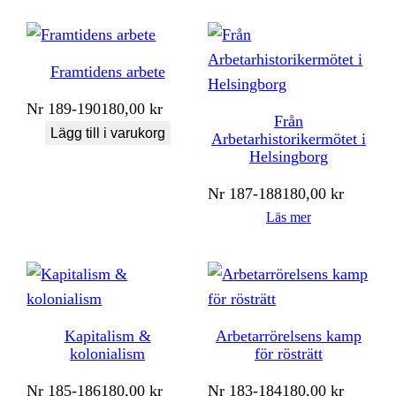
Framtidens arbete
Nr
189-190
180,00
kr
Från
Lägg till i varukorg
Arbetarhistorikermötet i
Helsingborg
Nr
187-188
180,00
kr
Läs mer
Kapitalism &
Arbetarrörelsens kamp
kolonialism
för rösträtt
Nr
185-186
180,00
kr
Nr
183-184
180,00
kr