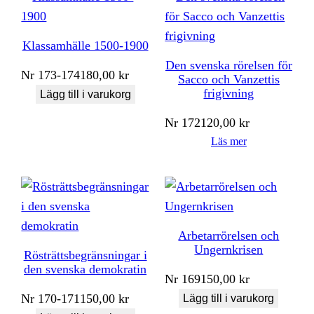
Klassamhälle 1500-1900
Den svenska rörelsen för
Nr
173-174
180,00
kr
Sacco och Vanzettis
frigivning
Lägg till i varukorg
Nr
172
120,00
kr
Läs mer
Arbetarrörelsen och
Ungernkrisen
Rösträttsbegränsningar i
den svenska demokratin
Nr
169
150,00
kr
Nr
170-171
150,00
kr
Lägg till i varukorg