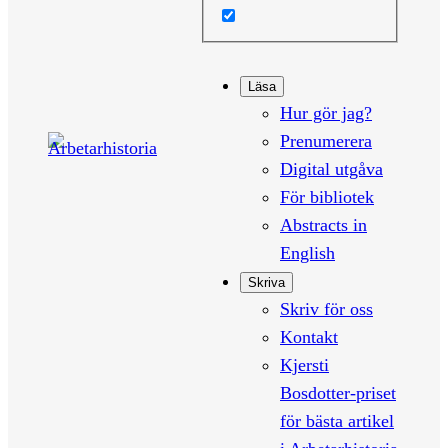
Läsa
Hur gör jag?
Prenumerera
Digital utgåva
För bibliotek
Abstracts in
English
Skriva
Skriv för oss
Kontakt
Kjersti
Bosdotter-priset
för bästa artikel