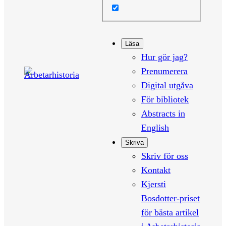
Läsa
Hur gör jag?
Prenumerera
Digital utgåva
För bibliotek
Abstracts in
English
Skriva
Skriv för oss
Kontakt
Kjersti
Bosdotter-priset
för bästa artikel