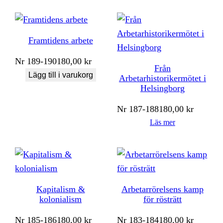
Framtidens arbete
Nr
189-190
180,00
kr
Från
Lägg till i varukorg
Arbetarhistorikermötet i
Helsingborg
Nr
187-188
180,00
kr
Läs mer
Kapitalism &
Arbetarrörelsens kamp
kolonialism
för rösträtt
Nr
185-186
180,00
kr
Nr
183-184
180,00
kr