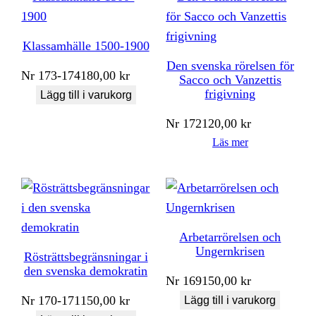
Klassamhälle 1500-1900
Den svenska rörelsen för
Nr
173-174
180,00
kr
Sacco och Vanzettis
frigivning
Lägg till i varukorg
Nr
172
120,00
kr
Läs mer
Arbetarrörelsen och
Ungernkrisen
Rösträttsbegränsningar i
den svenska demokratin
Nr
169
150,00
kr
Nr
170-171
150,00
kr
Lägg till i varukorg