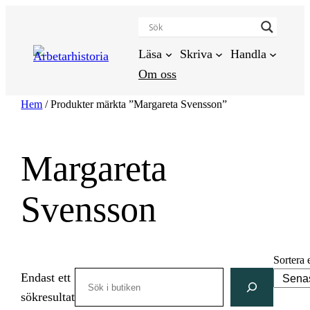
Hoppa
till
innehåll
Läsa
Skriva
Handla
Om oss
Hem
/ Produkter märkta ”Margareta Svensson”
Margareta
Svensson
Sortera 
Search
Endast ett
sökresultat