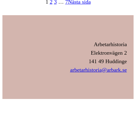
1
2
3
…
7
Nästa sida
Arbetarhistoria
Elektronvägen 2
141 49 Huddinge
arbetarhistoria@arbark.se