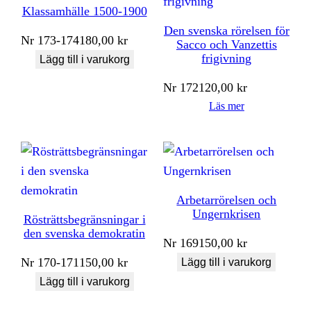
Klassamhälle 1500-1900
Den svenska rörelsen för
Nr
173-174
180,00
kr
Sacco och Vanzettis
frigivning
Lägg till i varukorg
Nr
172
120,00
kr
Läs mer
Arbetarrörelsen och
Ungernkrisen
Rösträttsbegränsningar i
den svenska demokratin
Nr
169
150,00
kr
Nr
170-171
150,00
kr
Lägg till i varukorg
Lägg till i varukorg