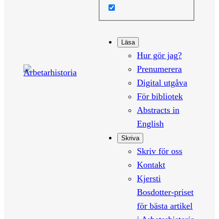
Läsa
Hur gör jag?
Prenumerera
Digital utgåva
För bibliotek
Abstracts in
English
Skriva
Skriv för oss
Kontakt
Kjersti
Bosdotter-priset
för bästa artikel