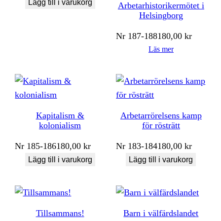
Lägg till i varukorg
Arbetarhistorikermötet i
Helsingborg
Nr
187-188
180,00
kr
Läs mer
Kapitalism &
Arbetarrörelsens kamp
kolonialism
för rösträtt
Nr
185-186
180,00
kr
Nr
183-184
180,00
kr
Lägg till i varukorg
Lägg till i varukorg
Tillsammans!
Barn i välfärdslandet