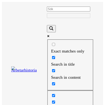
Hoppa
till
innehåll
Exact matches only
Search in title
Search in content