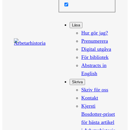
Läsa
Hur gör jag?
Prenumerera
Digital utgåva
För bibliotek
Abstracts in
English
Skriva
Skriv för oss
Kontakt
Kjersti
Bosdotter-priset
för bästa artikel