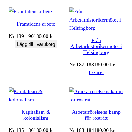
Framtidens arbete
Nr
189-190
180,00
kr
Från
Lägg till i varukorg
Arbetarhistorikermötet i
Helsingborg
Nr
187-188
180,00
kr
Läs mer
Kapitalism &
Arbetarrörelsens kamp
kolonialism
för rösträtt
Nr
185-186
180,00
kr
Nr
183-184
180,00
kr