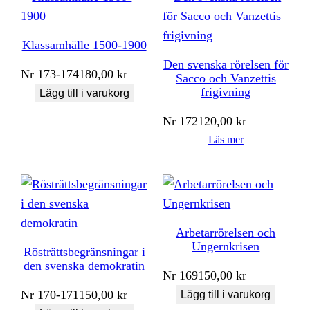
Klassamhälle 1500-1900
Den svenska rörelsen för
Nr
173-174
180,00
kr
Sacco och Vanzettis
frigivning
Lägg till i varukorg
Nr
172
120,00
kr
Läs mer
Arbetarrörelsen och
Ungernkrisen
Rösträttsbegränsningar i
den svenska demokratin
Nr
169
150,00
kr
Nr
170-171
150,00
kr
Lägg till i varukorg