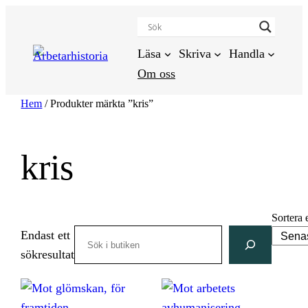
Hoppa
till
innehåll
Läsa
Skriva
Handla
Om oss
Hem
/ Produkter märkta ”kris”
kris
Sortera 
Search
Endast ett
sökresultat