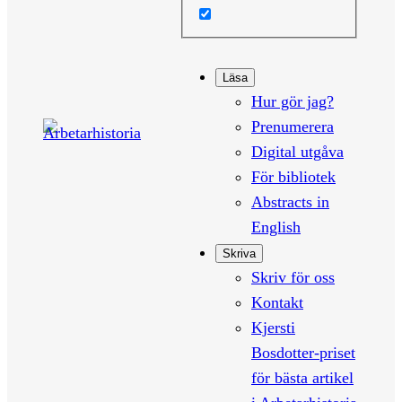
Läsa
Hur gör jag?
Prenumerera
Digital utgåva
För bibliotek
Abstracts in
English
Skriva
Skriv för oss
Kontakt
Kjersti
Bosdotter-priset
för bästa artikel